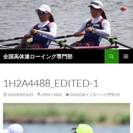
検
全国高体連ローイング専門部
索
コ
メインメ
ン
ニュー
テ
1H2A4488_EDITED-1
ン
ツ
へ
2025年8月10日
4994 × 2810
2025広島インターハイ(芦田川)
ス
キ
ッ
プ