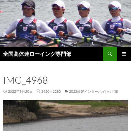
検
全国高体連ローイング専門部
索
コ
メインメ
ン
ニュー
テ
IMG_4968
ン
ツ
へ
2022年8月20日
3420 × 2280
2022愛媛インターハイ(玉川湖)
ス
キ
ッ
プ