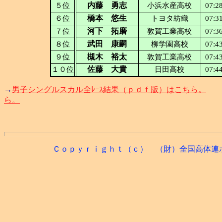
内藤 勇志
５位
小浜水産高校
07:2
橋本 悠生
６位
トヨタ紡織
07:3
河下 拓磨
７位
敦賀工業高校
07:3
武田 康嗣
８位
柳学園高校
07:4
槻木 裕太
９位
敦賀工業高校
07:4
佐藤 大貴
１０位
日田高校
07:4
→
男子シングルスカル全ﾚｰｽ結果（ｐｄｆ版）はこちら。
ら。
Ｃｏｐｙｒｉｇｈｔ（ｃ） （財）全国高体連