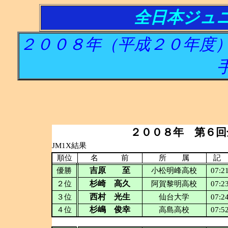
全日本ジュニ
２００８年（平成２０年度
２００８年 第６回
JM1X結果
順位
名 前
所 属
記
吉原 至
優勝
小松明峰高校
07:2
杉崎 高久
２位
阿賀黎明高校
07:2
西村 光生
３位
仙台大学
07:2
杉嶋 俊幸
４位
高島高校
07:5