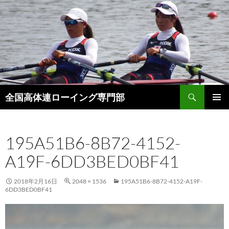
検
全国高体連ローイング専門部
索
コ
メインメ
ン
ニュー
テ
195A51B6-8B72-4152-
ン
ツ
A19F-6DD3BED0BF41
へ
ス
キ
2018年2月16日
2048 × 1536
195A51B6-8B72-4152-A19F-
6DD3BED0BF41
ッ
プ