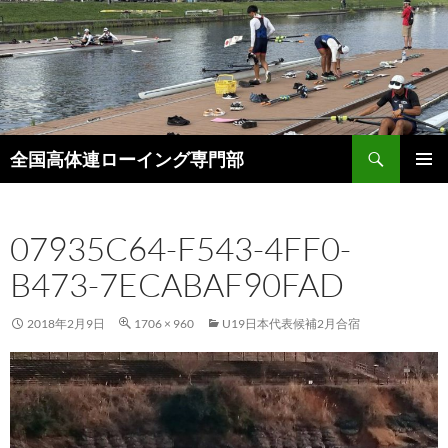
検
全国高体連ローイング専門部
索
コ
メインメ
ン
ニュー
テ
07935C64-F543-4FF0-
ン
ツ
B473-7ECABAF90FAD
へ
ス
キ
2018年2月9日
1706 × 960
U19日本代表候補2月合宿
ッ
プ