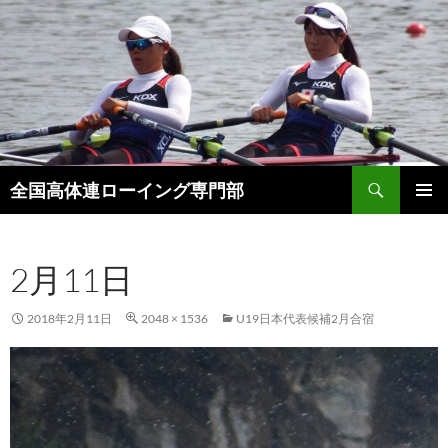
検
全国高体連ローイング専門部
索
コ
メインメ
ン
ニュー
テ
2月11日
ン
ツ
へ
2018年2月11日
2048 × 1536
U19日本代表候補2月合宿
ス
キ
ッ
プ