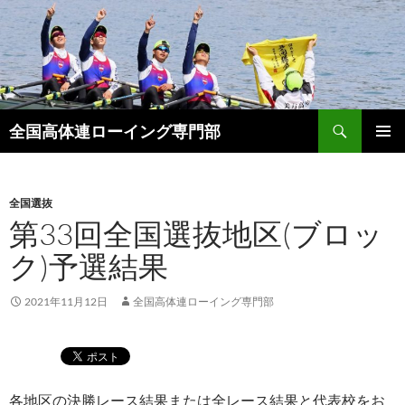
検
全国高体連ローイング専門部
索
コ
メインメ
ン
ニュー
テ
ン
全国選抜
ツ
第33回全国選抜地区(ブロッ
へ
ク)予選結果
ス
キ
ッ
2021年11月12日
全国高体連ローイング専門部
プ
各地区の決勝レース結果または全レース結果と代表校をお