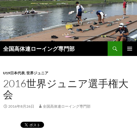
検
全国高体連ローイング専門部
索
コ
メインメ
ン
ニュー
テ
ン
U19日本代表
,
世界ジュニア
ツ
2016世界ジュニア選手権大
へ
会
ス
キ
ッ
2016年8月26日
全国高体連ローイング専門部
プ