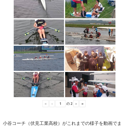
«
‹
の
2
›
»
小谷コーチ（伏見工業高校）がこれまでの様子を動画でま