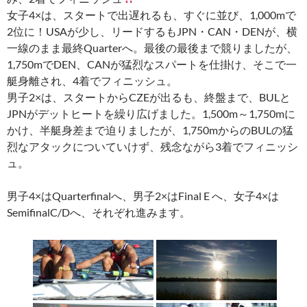
女子4×は、スタートで出遅れるも、すぐに並び、1,000mで
2位に！USAが少し、リードするもJPN・CAN・DENが、横
一線のまま最終Quarterへ。最後の最後まで競りましたが、
1,750mでDEN、CANが猛烈なスパートを仕掛け、そこで一
艇身離され、4着でフィニッシュ。
男子2×は、スタートからCZEが出るも、終盤まで、BULと
JPNがデットヒートを繰り広げました。1,500m～1,750mに
かけ、半艇身差まで迫りましたが、1,750mからのBULの猛
烈なアタックについていけず、残念ながら3着でフィニッシ
ュ。
男子4×はQuarterfinalへ、男子2×はFinal E へ、女子4×は
SemifinalC/Dへ、それぞれ進みます。