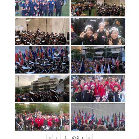
«
‹
の
2
›
»