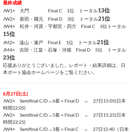
最終成績
13位
JW1× 大門 Final C 1位 トータル
21位
JW2× 新田・國元 Final D 3位 トータル
JW4× 松井・河原・宇都宮・四方 Final C 3位トータル
15位
21位
JM2× 遠山・瀬戸 Final E 1位 トータル
JM4× 吉田・江畠・石塚・河畑 Final D 5位 トータル
23位
応援ありがとうございました。レポート・結果詳細は、日
本ボート協会ホームページをご覧ください。
8月27日(土)
JW2× Semifinal C/D→6着＝Final D → 27日15:05(日本
時間22:05)
JW2× Semifinal C/D→5着＝Final D → 27日15:25(日本
時間22:25)
JW4× Semifinal C/D→3着＝Final C → 27日15:40（日本