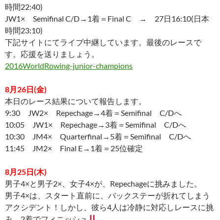
時間22:40)
JW1× Semifinal C/D→1着＝Final C → 27日16:10(日本
時間23:10)
下記サイトにてライブ中継しています。最後のレースで
す。応援を送りましょう。
2016WorldRowing-junior-champions
8月26日(金)
本日のレース結果について報告します。
9:30 JW2× Repechage→4着＝Semifinal C/Dへ
10:05 JW1× Repechage→3着＝Semifinal C/Dへ
10:30 JM4× Quarterfinal→5着＝Semifinal C/Dへ
11:45 JM2× Final E→1着＝25位確定
8月25日(木)
男子4×と男子2×、女子4×が、Repechageに挑みました。
男子4×は、スタート直前に、バックステーが折れてしまう
アクシデント！しかし、彼ら4人は冷静に対応しレースに挑
み、2着でフィニッシュ