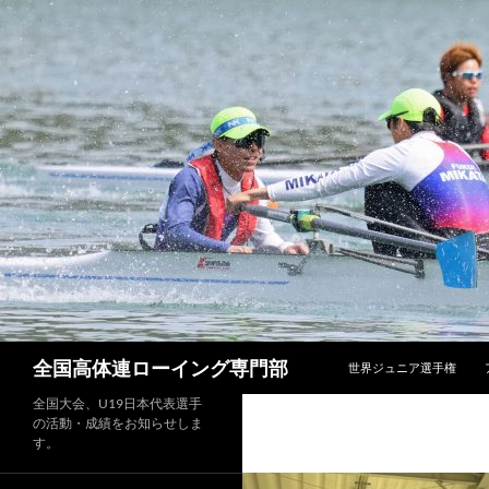
コンテンツへスキップ
検
全国高体連ローイング専門部
世界ジュニア選手権
索
全国大会、U19日本代表選手
の活動・成績をお知らせしま
す。