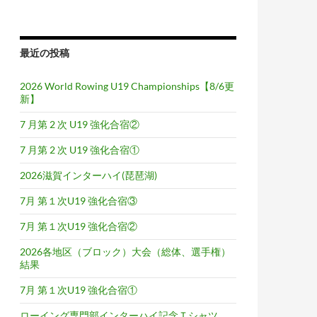
最近の投稿
2026 World Rowing U19 Championships【8/6更
新】
7 月第 2 次 U19 強化合宿②
7 月第 2 次 U19 強化合宿①
2026滋賀インターハイ(琵琶湖)
7月 第１次U19 強化合宿③
7月 第１次U19 強化合宿②
2026各地区（ブロック）大会（総体、選手権）
結果
7月 第１次U19 強化合宿①
ローイング専門部インターハイ記念Ｔシャツ