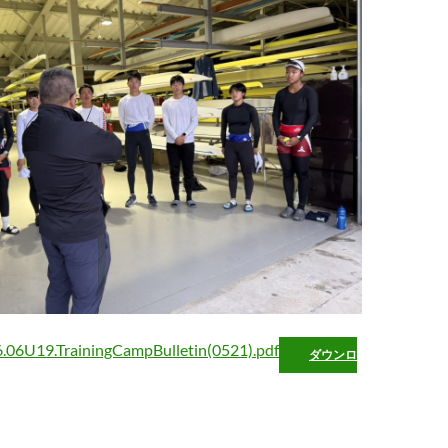
.06U19.TrainingCampBulletin(0521).pdf
ダウンロ