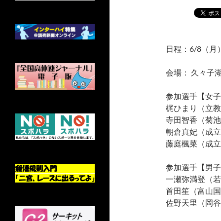
日程：6/8（月
会場： 久々子
参加選手【女子
梶ひまり（立教
寺田智香（菊池
朝倉真妃（成立
藤庭楓菜（成立
参加選手【男子
一瀬弥満登（若
首田笙（富山国
佐野天里（岡谷