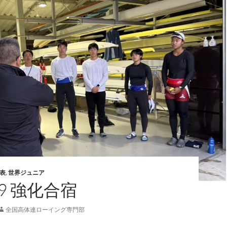
代表
,
世界ジュニア
19 強化合宿
全国高体連ローイング専門部