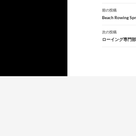
前の投稿
投
Beach Rowing S
稿
次の投稿
ナ
ローイング専門部
ビ
ゲ
ー
シ
ョ
ン