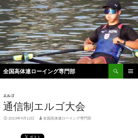
検
全国高体連ローイング専門部
索
コ
メインメ
ン
ニュー
テ
ン
エルゴ
ツ
通信制エルゴ大会
へ
ス
2023年9月12日
全国高体連ローイング専門部
キ
ッ
プ