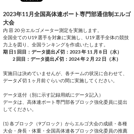
2023年11月全国高体連ボート専門部通信制エルゴ
大会
内 容 20 分エルゴメーター測定を実施します。
全国全ての U19 選手を対象に実施し、U19 選手全体の競技
力上を図り、全国ランキングを作成いたします。
期 日1 回目：データ提出〆切：2023 年 11 月 8 日（水）
2 回目：データ提出〆切：2024 年 2 月 22 日（木）
実施日は決めていませんが、各チームの状況に合わせて、
データ〆切 1 ヶ月前ぐらいの間に実施してください。
データ送付（別に示す記録用紙にデータ記入）
データは、高体連ボート専門部各ブロック強化委員に提出
してください。
(1) 各ブロック（9ブロック）からエルゴ大会の成績・各種
大会・身長・体重・全国高体連各ブロック強化委員の推薦