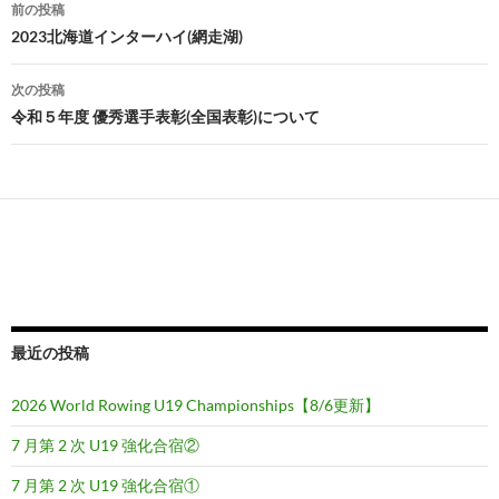
前の投稿
投
2023北海道インターハイ(網走湖)
稿
次の投稿
ナ
令和５年度 優秀選手表彰(全国表彰)について
ビ
ゲ
ー
シ
ョ
ン
最近の投稿
2026 World Rowing U19 Championships【8/6更新】
7 月第 2 次 U19 強化合宿②
7 月第 2 次 U19 強化合宿①