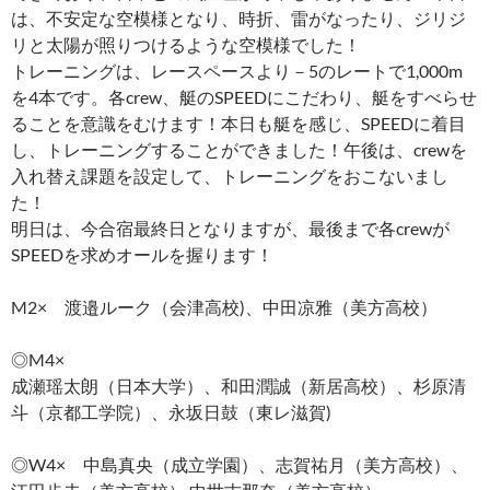
は、不安定な空模様となり、時折、雷がなったり、ジリジ
リと太陽が照りつけるような空模様でした！
トレーニングは、レースペースより－5のレートで1,000m
を4本です。各crew、艇のSPEEDにこだわり、艇をすべらせ
ることを意識をむけます！本日も艇を感じ、SPEEDに着目
し、トレーニングすることができました！午後は、crewを
入れ替え課題を設定して、トレーニングをおこないまし
た！
明日は、今合宿最終日となりますが、最後まで各crewが
SPEEDを求めオールを握ります！
M2× 渡邉ルーク（会津高校)、中田凉雅（美方高校）
◎M4×
成瀬瑶太朗（日本大学）、和田潤誠（新居高校）、杉原清
斗（京都工学院）、永坂日鼓（東レ滋賀)
◎W4× 中島真央（成立学園）、志賀祐月（美方高校）、