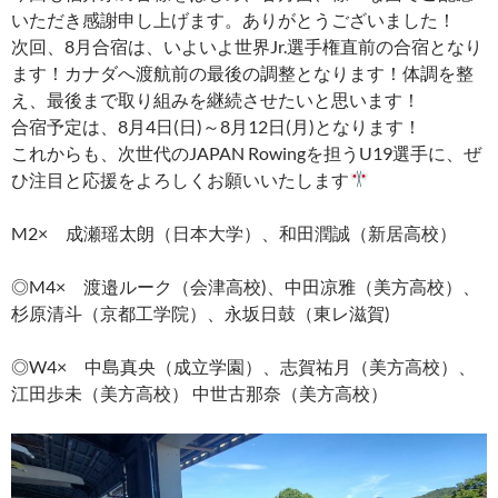
いただき感謝申し上げます。ありがとうございました！
次回、8月合宿は、いよいよ世界Jr.選手権直前の合宿となり
ます！カナダへ渡航前の最後の調整となります！体調を整
え、最後まで取り組みを継続させたいと思います！
合宿予定は、8月4日(日)～8月12日(月)となります！
これからも、次世代のJAPAN Rowingを担うU19選手に、ぜ
ひ注目と応援をよろしくお願いいたします
M2× 成瀬瑶太朗（日本大学）、和田潤誠（新居高校）
◎M4× 渡邉ルーク（会津高校)、中田凉雅（美方高校）、
杉原清斗（京都工学院）、永坂日鼓（東レ滋賀)
◎W4× 中島真央（成立学園）、志賀祐月（美方高校）、
江田歩未（美方高校） 中世古那奈（美方高校）