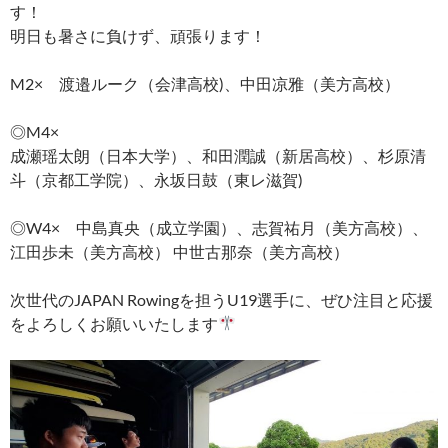
す！
明日も暑さに負けず、頑張ります！
M2× 渡邉ルーク（会津高校)、中田凉雅（美方高校）
◎M4×
成瀬瑶太朗（日本大学）、和田潤誠（新居高校）、杉原清
斗（京都工学院）、永坂日鼓（東レ滋賀)
◎W4× 中島真央（成立学園）、志賀祐月（美方高校）、
江田歩未（美方高校） 中世古那奈（美方高校）
次世代のJAPAN Rowingを担うU19選手に、ぜひ注目と応援
をよろしくお願いいたします