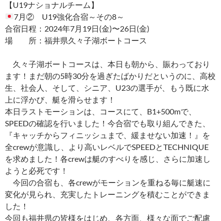
【U19ナショナルチーム】
7月② U19強化合宿～その8～
合宿日程：2024年7月19日(金)〜26日(金)
場 所：福井県久々子湖ボートコース
久々子湖ボートコースは、本日も朝から、賑わっており
ます！まだ朝の5時30分を過ぎたばかりだというのに、高校
生、社会人、そして、シニア、U23の選手が、もう既に水
上に浮かび、艇を滑らせます！
本日ラストモーションは、コースにて、B1+500mで、
SPEEDの確認を行いました！今合宿でも取り組んできた、
『キャッチからフィニッシュまで、緩ませない加速！』を
全crewが意識し、より高いレベルでSPEEDとTECHNIQUE
を求めました！各crewは艇のすべりを感じ、さらに加速し
ようと必死です！
今回の合宿も、各crewがモーションを重ねる毎に艇速に
変化が見られ、充実したトレーニングを積むことができま
した！
今回も福井県の皆様をはじめ、各方面、様々な面でご配慮