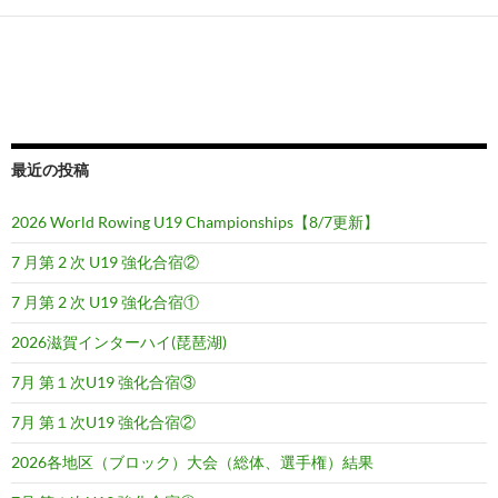
稿
ナ
ビ
ゲ
ー
最近の投稿
シ
2026 World Rowing U19 Championships【8/7更新】
ョ
7 月第 2 次 U19 強化合宿②
ン
7 月第 2 次 U19 強化合宿①
2026滋賀インターハイ(琵琶湖)
7月 第１次U19 強化合宿③
7月 第１次U19 強化合宿②
2026各地区（ブロック）大会（総体、選手権）結果