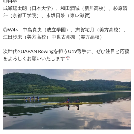
◎M4×
成瀬瑶太朗（日本大学）、和田潤誠（新居高校）、杉原清
斗（京都工学院）、永坂日鼓（東レ滋賀)
◎W4× 中島真央（成立学園）、志賀祐月（美方高校）、
江田歩未（美方高校） 中世古那奈（美方高校）
次世代のJAPAN Rowingを担うU19選手に、ぜひ注目と応援
をよろしくお願いいたします