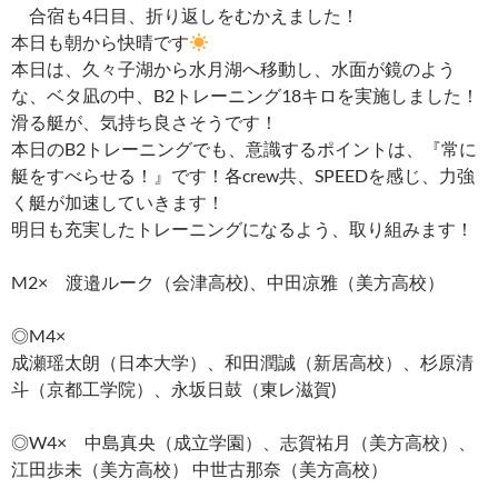
合宿も4日目、折り返しをむかえました！
本日も朝から快晴です
本日は、久々子湖から水月湖へ移動し、水面が鏡のよう
な、ベタ凪の中、B2トレーニング18キロを実施しました！
滑る艇が、気持ち良さそうです！
本日のB2トレーニングでも、意識するポイントは、『常に
艇をすべらせる！』です！各crew共、SPEEDを感じ、力強
く艇が加速していきます！
明日も充実したトレーニングになるよう、取り組みます！
M2× 渡邉ルーク（会津高校)、中田凉雅（美方高校）
◎M4×
成瀬瑶太朗（日本大学）、和田潤誠（新居高校）、杉原清
斗（京都工学院）、永坂日鼓（東レ滋賀)
◎W4× 中島真央（成立学園）、志賀祐月（美方高校）、
江田歩未（美方高校） 中世古那奈（美方高校）