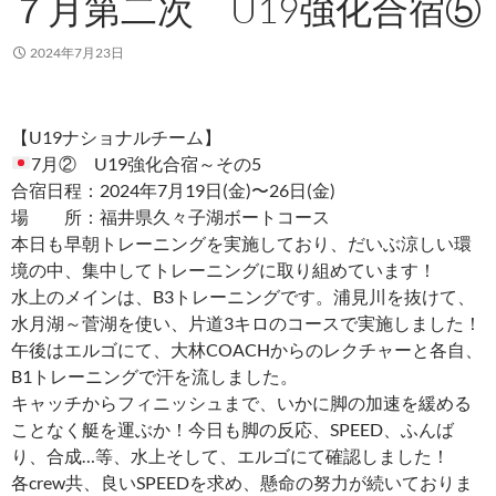
７月第二次 U19強化合宿⑤
2024年7月23日
【U19ナショナルチーム】
7月② U19強化合宿～その5
合宿日程：2024年7月19日(金)〜26日(金)
場 所：福井県久々子湖ボートコース
本日も早朝トレーニングを実施しており、だいぶ涼しい環
境の中、集中してトレーニングに取り組めています！
水上のメインは、B3トレーニングです。浦見川を抜けて、
水月湖～菅湖を使い、片道3キロのコースで実施しました！
午後はエルゴにて、大林COACHからのレクチャーと各自、
B1トレーニングで汗を流しました。
キャッチからフィニッシュまで、いかに脚の加速を緩める
ことなく艇を運ぶか！今日も脚の反応、SPEED、ふんば
り、合成…等、水上そして、エルゴにて確認しました！
各crew共、良いSPEEDを求め、懸命の努力が続いておりま