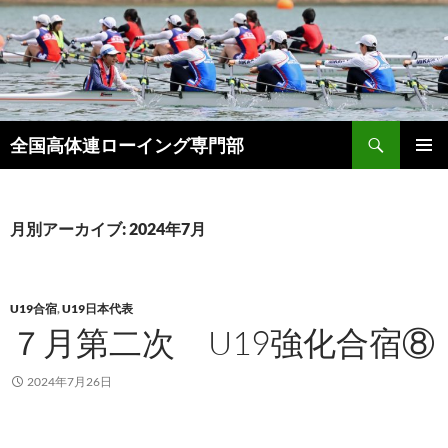
検
全国高体連ローイング専門部
索
コ
メインメ
ン
ニュー
テ
ン
月別アーカイブ: 2024年7月
ツ
へ
ス
キ
U19合宿
,
U19日本代表
ッ
７月第二次 U19強化合宿⑧
プ
2024年7月26日