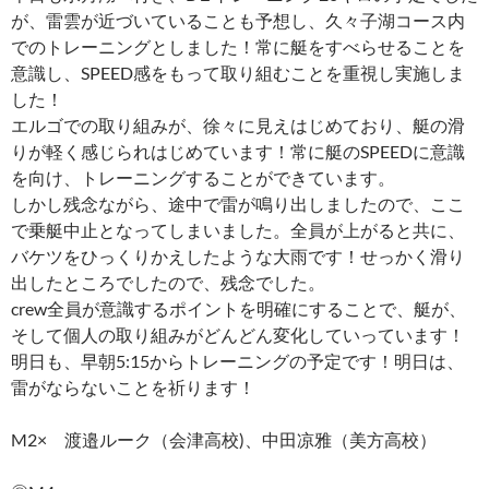
が、雷雲が近づいていることも予想し、久々子湖コース内
でのトレーニングとしました！常に艇をすべらせることを
意識し、SPEED感をもって取り組むことを重視し実施しま
した！
エルゴでの取り組みが、徐々に見えはじめており、艇の滑
りが軽く感じられはじめています！常に艇のSPEEDに意識
を向け、トレーニングすることができています。
しかし残念ながら、途中で雷が鳴り出しましたので、ここ
で乗艇中止となってしまいました。全員が上がると共に、
バケツをひっくりかえしたような大雨です！せっかく滑り
出したところでしたので、残念でした。
crew全員が意識するポイントを明確にすることで、艇が、
そして個人の取り組みがどんどん変化していっています！
明日も、早朝5:15からトレーニングの予定です！明日は、
雷がならないことを祈ります！
M2× 渡邉ルーク（会津高校)、中田凉雅（美方高校）