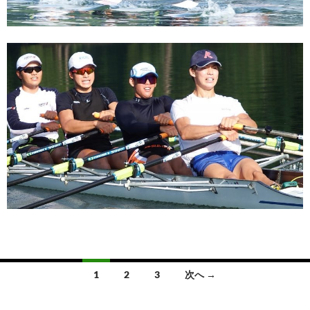
1
2
3
次へ →
投