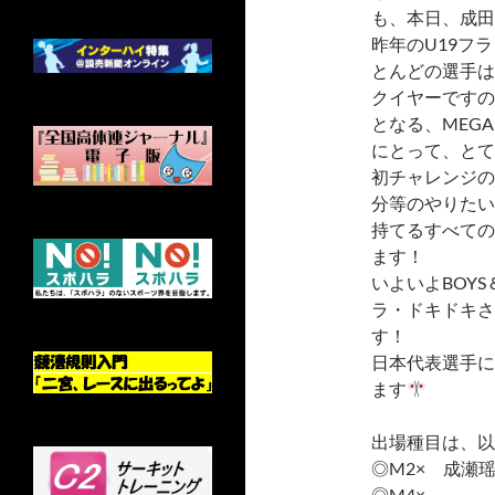
も、本日、成田
昨年のU19フ
とんどの選手は
クイヤーですの
となる、MEG
にとって、とて
初チャレンジの
分等のやりたい
持てるすべての
ます！
いよいよBOYS
ラ・ドキドキさ
す！
日本代表選手に
ます
出場種目は、以
◎M2× 成瀬
◎M4×