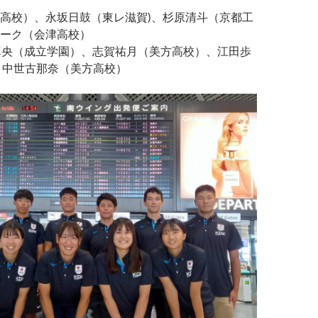
高校）、永坂日鼓（東レ滋賀)、杉原清斗（京都工
ーク（会津高校）
真央（成立学園）、志賀祐月（美方高校）、江田歩
 中世古那奈（美方高校）