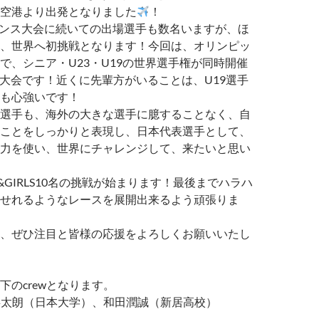
空港より出発となりました
！
ランス大会に続いての出場選手も数名いますが、ほ
、世界へ初挑戦となります！今回は、オリンピッ
で、シニア・U23・U19の世界選手権が同時開催
A大会です！近くに先輩方がいることは、U19選手
も心強いです！
選手も、海外の大きな選手に臆することなく、自
ことをしっかりと表現し、日本代表選手として、
力を使い、世界にチャレンジして、来たいと思い
 &GIRLS10名の挑戦が始まります！最後までハラハ
せれるようなレースを展開出来るよう頑張りま
、ぜひ注目と皆様の応援をよろしくお願いいたし
下のcrewとなります。
瑶太朗（日本大学）、和田潤誠（新居高校）