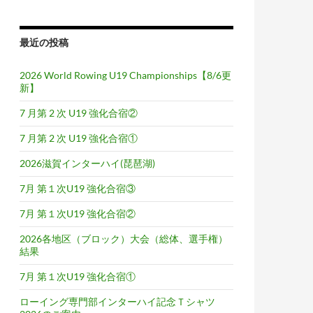
最近の投稿
2026 World Rowing U19 Championships【8/6更
新】
7 月第 2 次 U19 強化合宿②
7 月第 2 次 U19 強化合宿①
2026滋賀インターハイ(琵琶湖)
7月 第１次U19 強化合宿③
7月 第１次U19 強化合宿②
2026各地区（ブロック）大会（総体、選手権）
結果
7月 第１次U19 強化合宿①
ローイング専門部インターハイ記念Ｔシャツ