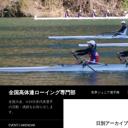
コンテンツへスキップ
検
全国高体連ローイング専門部
世界ジュニア選手権
索
全国大会、U19日本代表選手
の活動・成績をお知らせしま
す。
日別アーカイブ: 
EVENT CARENDAR