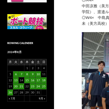
中田凉雅（美方
学院）、渡邉ル
◎W4× 中島
未（美方高校）
ROWING CALENDER
2024年8月
月
火
水
木
金
土
日
1
2
3
4
5
6
7
8
9
10
11
12
13
14
15
16
17
18
19
20
21
22
23
24
25
26
27
28
29
30
31
« 7月
9月 »