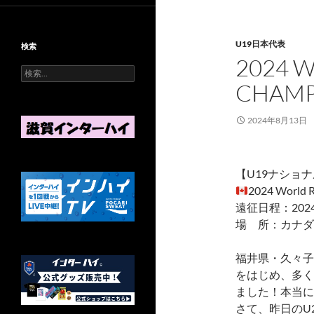
U19日本代表
検索
2024 
検
索
CHAMP
:
2024年8月13日
【U19ナショ
2024 World 
遠征日程：2024
場 所：カナダ
福井県・久々子
をはじめ、多く
ました！本当に
さて、昨日のU2