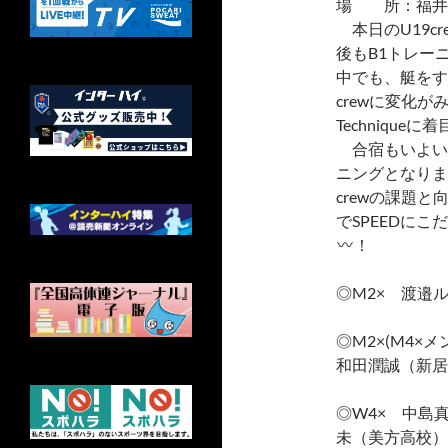
場 所：福井
本日のU19c
後もB1トレー
中でも、艇をす
crewに変化が
Techniqu
合宿もいよい
ニングとなりま
crewの課題
でSPEEDに
！
◎M2× 渡邉
◎M2×(M4×
和田潤誠（新居
◎W4× 中島
未（美方高校）