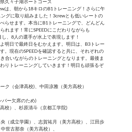
県久々子湖ボートコース
rewは、朝から18キロのB1トレーニング！さらに午
ニングに取り組みました！3crewとも低いレートの
べらせます。本当にB1トレーニングで、どんどん
みられます！常にSPEEDにこだわりながらも
eに着目し、8人の選手が水上で表現します！
よ明日で最終日をむかえます。明日は、B3トレー
す。現在のSPEEDを確認すると共に、それぞれの
と向き合いながらのトレーニングとなります。最後ま
こだわりトレーニングしていきます！明日も頑張るぞ
ルーク（会津高校)、中田凉雅（美方高校）
メンバー欠席のため)
高校）、杉原清斗（京都工学院)
真央（成立学園）、志賀祐月（美方高校）、江田歩
 中世古那奈（美方高校）、