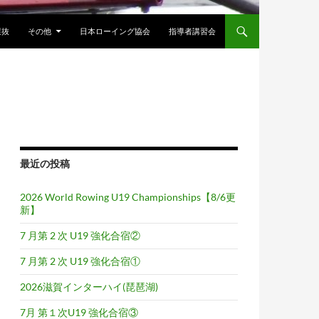
選抜
その他
日本ローイング協会
指導者講習会
最近の投稿
2026 World Rowing U19 Championships【8/6更
新】
7 月第 2 次 U19 強化合宿②
7 月第 2 次 U19 強化合宿①
2026滋賀インターハイ(琵琶湖)
7月 第１次U19 強化合宿③