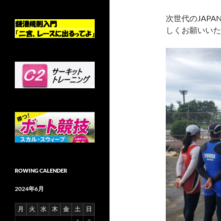
次世代のJAPA
しくお願いいた
ROWING CALENDER
2024年6月
月
火
水
木
金
土
日