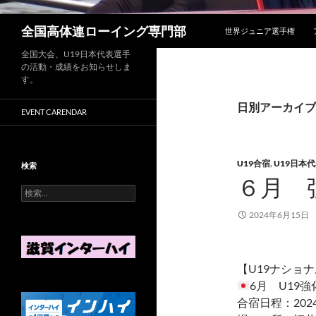
コンテンツへスキップ
検
全国高体連ローイング専門部
世界ジュニア選手権
索
全国大会、U19日本代表選手
の活動・成績をお知らせしま
す。
日別アーカイブ: 
EVENT CARENDAR
U19合宿
,
U19日本
検索
６月 
検
索
2024年6月15日
:
【U19ナショ
6月 U19
合宿日程：2024